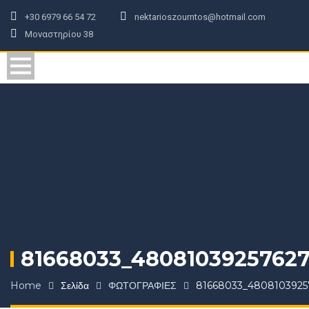
+30 6979 66 54 72
nektarioszourntos@hotmail.com
Μοναστηρίου 38
81668033_4808103925762
Home
Σελίδα
ΦΩΤΟΓΡΑΦΙΕΣ
81668033_4808103925