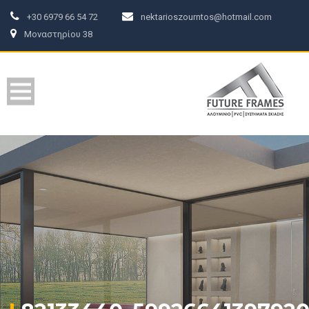
+30 6979 66 54 72
nektarioszourntos@hotmail.com
Μοναστηρίου 38