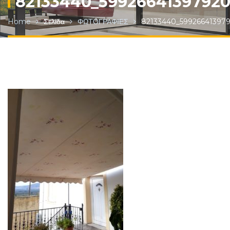
82133440_5992664139792
Home
Σελίδα
ΦΩΤΟΓΡΑΦΙΕΣ
82133440_59926641397