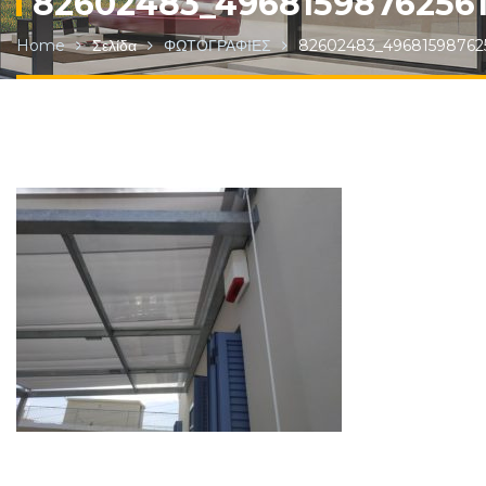
82602483_4968159876256
Home
Σελίδα
ΦΩΤΟΓΡΑΦΙΕΣ
82602483_49681598762