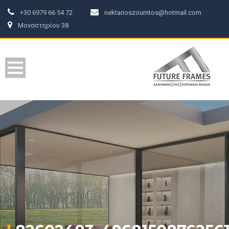
+30 6979 66 54 72
nektarioszourntos@hotmail.com
Μοναστηρίου 38