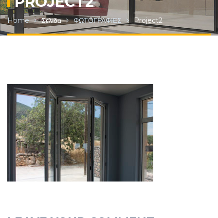
PROJECT2
Home
Σελίδα
ΦΩΤΟΓΡΑΦΙΕΣ
Project2