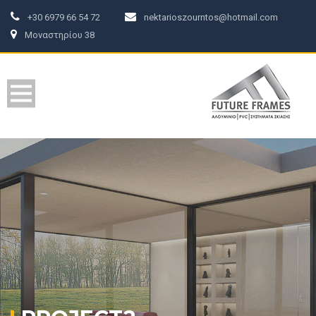
+30 6979 66 54 72
nektarioszourntos@hotmail.com
Μοναστηρίου 38