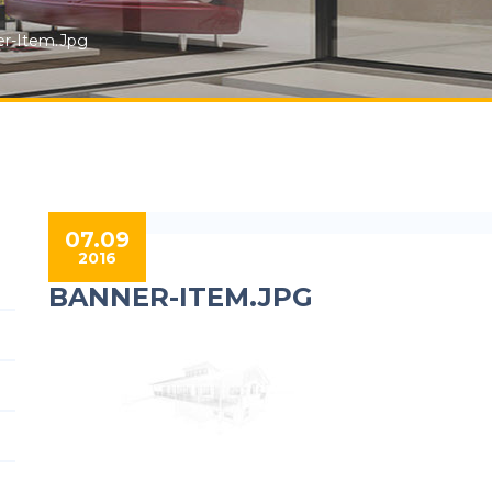
r-Item.jpg
07.09
2016
BANNER-ITEM.JPG