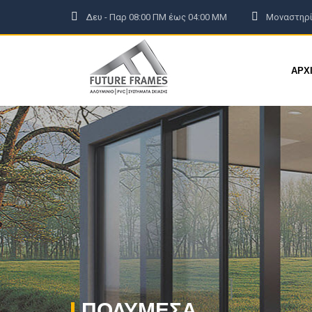
Δευ - Παρ 08:00 ΠΜ έως 04:00 ΜΜ
Μοναστηρί
ΑΡΧΙΚΗ
ΕΤΑΙΡΕΙΑ
ΠΡΟΪΟΝΤΑ
ΕΞΟΙΚΟΝΟΜΩ
ΑΡΧ
ΠΟΛΥΜΈΣΑ