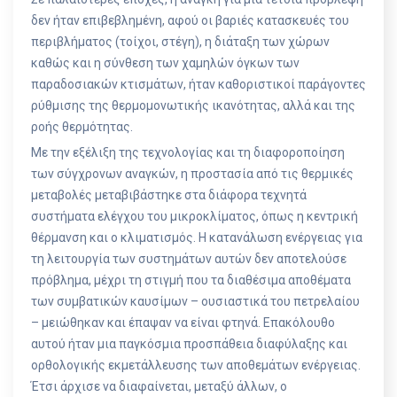
δεν ήταν επιβεβλημένη, αφού οι βαριές κατασκευές του
περιβλήματος (τοίχοι, στέγη), η διάταξη των χώρων
καθώς και η σύνθεση των χαμηλών όγκων των
παραδοσιακών κτισμάτων, ήταν καθοριστικοί παράγοντες
ρύθμισης της θερμομονωτικής ικανότητας, αλλά και της
ροής θερμότητας.
Με την εξέλιξη της τεχνολογίας και τη διαφοροποίηση
των σύγχρονων αναγκών, η προστασία από τις θερμικές
μεταβολές μεταβιβάστηκε στα διάφορα τεχνητά
συστήματα ελέγχου του μικροκλίματος, όπως η κεντρική
θέρμανση και ο κλιματισμός. Η κατανάλωση ενέργειας για
τη λειτουργία των συστημάτων αυτών δεν αποτελούσε
πρόβλημα, μέχρι τη στιγμή που τα διαθέσιμα αποθέματα
των συμβατικών καυσίμων – ουσιαστικά του πετρελαίου
– μειώθηκαν και έπαψαν να είναι φτηνά. Επακόλουθο
αυτού ήταν μια παγκόσμια προσπάθεια διαφύλαξης και
ορθολογικής εκμετάλλευσης των αποθεμάτων ενέργειας.
Έτσι άρχισε να διαφαίνεται, μεταξύ άλλων, ο