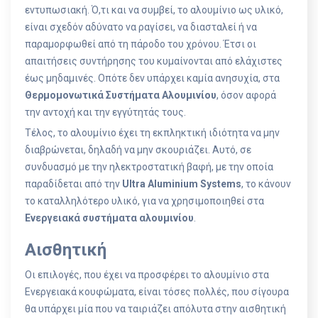
εντυπωσιακή. Ό,τι και να συμβεί, το αλουμίνιο ως υλικό,
είναι σχεδόν αδύνατο να ραγίσει, να διασταλεί ή να
παραμορφωθεί από τη πάροδο του χρόνου. Έτσι οι
απαιτήσεις συντήρησης του κυμαίνονται από ελάχιστες
έως μηδαμινές. Οπότε δεν υπάρχει καμία ανησυχία, στα
Θερμομονωτικά Συστήματα Αλουμινίου
, όσον αφορά
την αντοχή και την εγγύτητάς τους.
Τέλος, το αλουμίνιο έχει τη εκπληκτική ιδιότητα να μην
διαβρώνεται, δηλαδή να μην σκουριάζει. Αυτό, σε
συνδυασμό με την ηλεκτροστατική βαφή, με την οποία
παραδίδεται από την
Ultra Aluminium Systems
, το κάνουν
το καταλληλότερο υλικό, για να χρησιμοποιηθεί στα
Ενεργειακά συστήματα αλουμινίου
.
Αισθητική
Οι επιλογές, που έχει να προσφέρει το αλουμίνιο στα
Ενεργειακά κουφώματα, είναι τόσες πολλές, που σίγουρα
θα υπάρχει μία που να ταιριάζει απόλυτα στην αισθητική