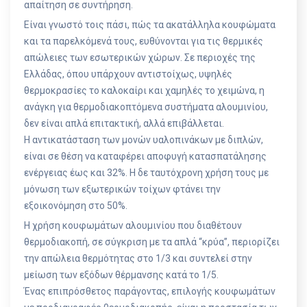
απαίτηση σε συντήρηση.
Είναι γνωστό τοις πάσι, πώς τα ακατάλληλα κουφώματα
και τα παρελκόμενά τους, ευθύνονται για τις θερμικές
απώλειες των εσωτερικών χώρων. Σε περιοχές της
Ελλάδας, όπου υπάρχουν αντιστοίχως, υψηλές
θερμοκρασίες το καλοκαίρι και χαμηλές το χειμώνα, η
ανάγκη για θερμοδιακοπτόμενα συστήματα αλουμινίου,
δεν είναι απλά επιτακτική, αλλά επιβάλλεται.
Η αντικατάσταση των μονών υαλοπινάκων με διπλών,
είναι σε θέση να καταφέρει αποφυγή κατασπατάλησης
ενέργειας έως και 32%. Η δε ταυτόχρονη χρήση τους με
μόνωση των εξωτερικών τοίχων φτάνει την
εξοικονόμηση στο 50%.
Η χρήση κουφωμάτων αλουμινίου που διαθέτουν
θερμοδιακοπή, σε σύγκριση με τα απλά “κρύα”, περιορίζει
την απώλεια θερμότητας στο 1/3 και συντελεί στην
μείωση των εξόδων θέρμανσης κατά το 1/5.
Ένας επιπρόσθετος παράγοντας, επιλογής κουφωμάτων