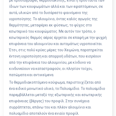
με προδιαγραφές θερμοδιακοπής, είναι η προστασία των
ίδιων των κουφωμάτων αλλά και των εφαπτόμενων, σε
αυτά, υλικών από το δυσάρεστο φαινόμενο της
υγροποίησης. Το αλουμίνιο, όντας καλός αγωγός της
θερμότητας, μεταφέρει εκ φύσεως, το ψύχος στο
εσωτερικό του κουφώματος. Με αυτόν τον τρόπο, ο
εσωτερικός θερμός αέρας έρχεται σε επαφή με την ψυχρή
επιφάνεια του αλουμινίου και αυτομάτως υγροποιείται.
Έτσι, στις πολύ κρύες μέρες του Χειμώνα, παρατηρείται
έντονη υγροποίηση και απορροή υδάτων, που εισρέουν
από την επιφάνεια του αλουμινίου, με κίνδυνο να
κινδυνεύουν να καταστραφούν, οι πλησίον τοίχοι,
πατώματα και αντικείμενα.
Το θερμοδιακοπτόμενο κούφωμα, περιστοιχίζεται από
ένα ειδικό μονωτικό υλικό, το Πολυαμίδιο. Το πολυαμίδιο
παρεμβάλλεται μεταξύ της εξωτερικής και εσωτερικής
επιφάνειας (βέργας) του προφίλ. Στην συνέχεια
συρράπτεται, επάνω του και πλέον αλουμίνιο και
πολυαμίδιο αποτελούν ένα ενιαίο προφίλ.