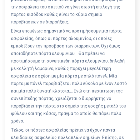
την ασφάλεια του σπιτιού να γίνει σωστή επιλογή της
πόρτας εισόδου καθώς είναι το κύριο σημείο
παραβιάσεων σε διαρρήξεις.
Είναι επομένως σημαντικό να προτιμήσουμε μία πόρτα
ασφαλείας, όπως οι πόρτες αλουμινίου, οι οποίες
εμποδίζουν την πρόσβαση των διαρρηκτών. Όχι όμως
οποιαδήποτε πόρτα αλουμινίου… Θα πρέπει να
προτιμήσουμε τη συνεπίπεδη πόρτα αλουμινίου, δηλαδή
με κολλητή λαμαρίνα, καθώς παρέχει μεγαλύτερη
ασφάλεια σε σχέση με μία πόρτα με απλό πάνελ. Μία
πόρτα με πάνελ παραβιάζεται πολύ εύκολα με έναν λοστό
και μία πολύ δυνατή κλοτσιά…. Ενώ στη περίπτωση της
συνεπίπεδης πόρτας, χρειάζεται ο διαρρήκτης να
παραβιάσει την πόρτα στο σημείο της εσοχής μεταξύ του
φύλλου και της κάσας, πράγμα το οποίο θα πάρει πολύ
χρόνο.
Τέλος, οι πόρτες ασφαλείας πρέπει να έχουν πάντα
κλειδαριές ασφαλείας πολλαπλών σημείων. Επίσης, σε