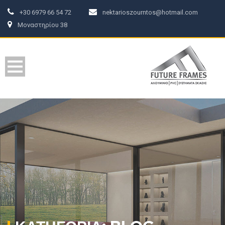
+30 6979 66 54 72
nektarioszourntos@hotmail.com
Μοναστηρίου 38