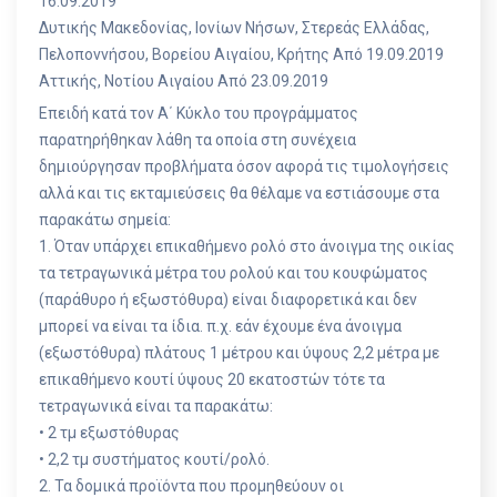
16.09.2019
Δυτικής Μακεδονίας, Ιονίων Νήσων, Στερεάς Ελλάδας,
Πελοποννήσου, Βορείου Αιγαίου, Κρήτης Από 19.09.2019
Αττικής, Νοτίου Αιγαίου Από 23.09.2019
Επειδή κατά τον Α΄ Κύκλο του προγράμματος
παρατηρήθηκαν λάθη τα οποία στη συνέχεια
δημιούργησαν προβλήματα όσον αφορά τις τιμολογήσεις
αλλά και τις εκταμιεύσεις θα θέλαμε να εστιάσουμε στα
παρακάτω σημεία:
1. Όταν υπάρχει επικαθήμενο ρολό στο άνοιγμα της οικίας
τα τετραγωνικά μέτρα του ρολού και του κουφώματος
(παράθυρο ή εξωστόθυρα) είναι διαφορετικά και δεν
μπορεί να είναι τα ίδια. π.χ. εάν έχουμε ένα άνοιγμα
(εξωστόθυρα) πλάτους 1 μέτρου και ύψους 2,2 μέτρα με
επικαθήμενο κουτί ύψους 20 εκατοστών τότε τα
τετραγωνικά είναι τα παρακάτω:
• 2 τμ εξωστόθυρας
• 2,2 τμ συστήματος κουτί/ρολό.
2. Τα δομικά προϊόντα που προμηθεύουν οι