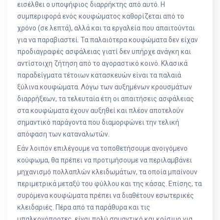
εισέλθει ο υποψήφιος διαρρήκτης από αυτό. Η
συμπεριφορά ενός κουφώματος καθορίζεται από το
χρόνο (σε λεπτά), αλλά και τα εργαλεία που απαιτούνται
για να παραβιαστεί. Τα παλαιότερα κουφώματα δεν είχαν
προδιαγραφές ασφάλειας γιατί δεν υπήρχε ανάγκη και
αντίστοιχη ζήτηση από το αγοραστικό κοινό. Κλασικά
παραδείγματα τέτοιων κατασκευών είναι τα παλαιά
ξύλινα κουφώματα. Λόγω των αυξημένων κρουσμάτων
διαρρήξεων, τα τελευταία έτη οι απαιτήσεις ασφάλειας
στα κουφώματα έχουν αυξηθεί και πλέον αποτελούν
σημαντικό παράγοντα που διαμορφώνει την τελική
απόφαση των καταναλωτών.
Εάν λοιπόν επιλέγουμε να τοποθετήσουμε ανοιγόμενο
κούφωμα, θα πρέπει να προτιμήσουμε να περιλαμβάνει
μηχανισμό πολλαπλών κλειδωμάτων, τα οποία μπαίνουν
περιμετρικά μεταξύ του φύλλου και της κάσας. Επίσης, τα
συρόμενα κουφώματα πρέπει να διαθέτουν εσωτερικές
κλειδαριές. Πέρα από τα παράθυρα και τις
μπαλκονόπορτες, είναι πολύ σημαντικό και κρίσιμο για