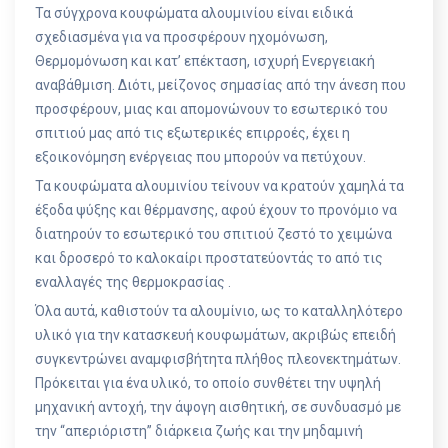
Τα σύγχρονα κουφώματα αλουμινίου είναι ειδικά
σχεδιασμένα για να προσφέρουν ηχομόνωση,
Θερμομόνωση και κατ’ επέκταση, ισχυρή Ενεργειακή
αναβάθμιση. Διότι, μείζονος σημασίας από την άνεση που
προσφέρουν, μιας και απομονώνουν το εσωτερικό του
σπιτιού μας από τις εξωτερικές επιρροές, έχει η
εξοικονόμηση ενέργειας που μπορούν να πετύχουν.
Τα κουφώματα αλουμινίου τείνουν να κρατούν χαμηλά τα
έξοδα ψύξης και θέρμανσης, αφού έχουν το προνόμιο να
διατηρούν το εσωτερικό του σπιτιού ζεστό το χειμώνα
και δροσερό το καλοκαίρι προστατεύοντάς το από τις
εναλλαγές της θερμοκρασίας .
Όλα αυτά, καθιστούν τα αλουμίνιο, ως το καταλληλότερο
υλικό για την κατασκευή κουφωμάτων, ακριβώς επειδή
συγκεντρώνει αναμφισβήτητα πλήθος πλεονεκτημάτων.
Πρόκειται για ένα υλικό, το οποίο συνθέτει την υψηλή
μηχανική αντοχή, την άψογη αισθητική, σε συνδυασμό με
την “απεριόριστη” διάρκεια ζωής και την μηδαμινή