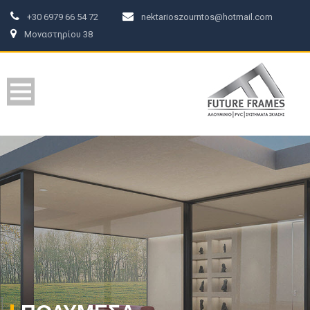
+30 6979 66 54 72
nektarioszourntos@hotmail.com
Μοναστηρίου 38