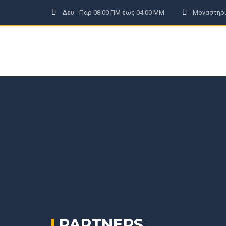
Δευ - Παρ 08:00 ΠΜ έως 04:00 ΜΜ
Μοναστηρί
ΑΡΧΙΚΗ
ΕΤΑΙΡΕΙΑ
ΠΡΟΪΟΝΤΑ
ΕΞΟΙΚΟΝΟΜΩ
PARTNERS