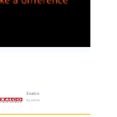
Exalco
By
Admin