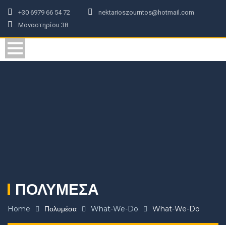
+30 6979 66 54 72
nektarioszourntos@hotmail.com
Μοναστηρίου 38
ΠΟΛΥΜΈΣΑ
Home
Πολυμέσα
What-We-Do
What-We-Do